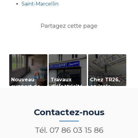
Saint-Marcellin
Nouveau
Travaux
Chez TR26,
support de
d'électricité
on isole
communication
et
dans les
web
d'isolation à
règles de
Saint-Jean-
l’art.
Contactez-nous
en-Royans
Tél.
07 86 03 15 86