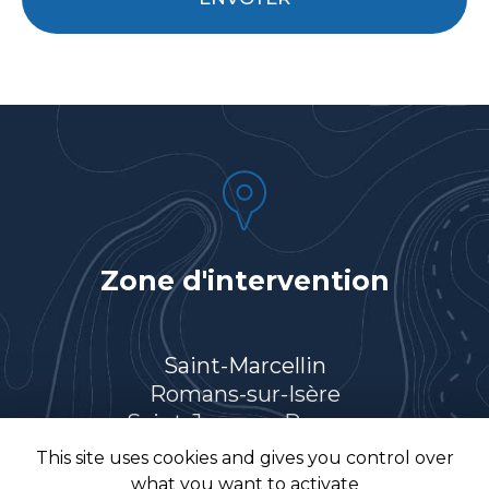
*
Zone d'intervention
Saint-Marcellin
Romans-sur-Isère
Saint-Jean-en-Royans
Villard-de-Lans
This site uses cookies and gives you control over
Et le secteur…
what you want to activate