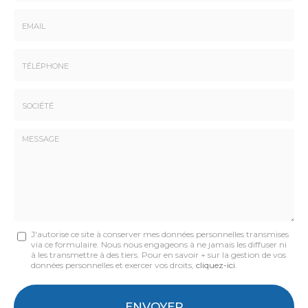
Nom
-
Prénom
Email
:
:
*
*
Tél.
:
*
Société
:
Message
J'autorise ce site à conserver mes données personnelles transmises
via ce formulaire. Nous nous engageons à ne jamais les diffuser ni
:
à les transmettre à des tiers. Pour en savoir + sur la gestion de vos
données personnelles et exercer vos droits,
cliquez-ici
.
*
Acceptation
RGPD
ENVOYER