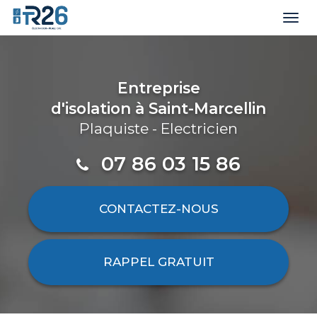
Togg
navi
Aller
au
contenu
Entreprise
principal
d'isolation
à Saint-Marcellin
Plaquiste - Electricien
07 86 03 15 86
CONTACTEZ-
NOUS
RAPPEL GRATUIT