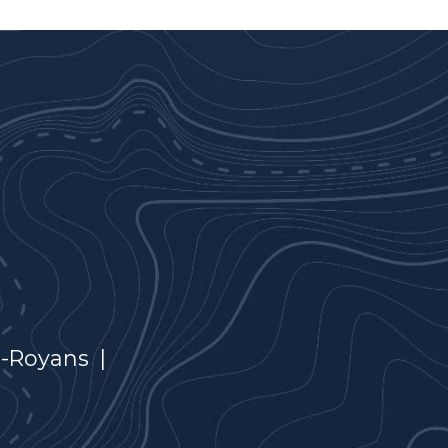
n-Royans
|