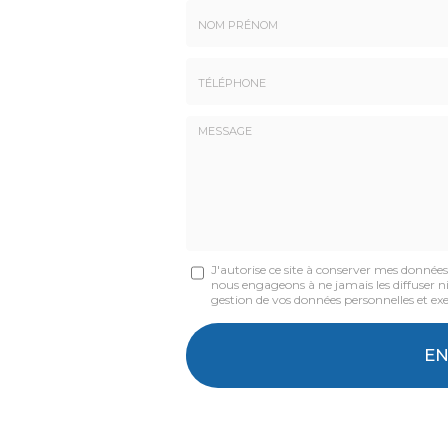
Nom
-
Prénom
Tél.
:
:
*
*
Message
J'autorise ce site à conserver mes donnée
nous engageons à ne jamais les diffuser ni 
:
gestion de vos données personnelles et exe
*
Acceptation
RGPD
E
*