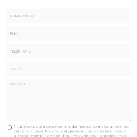
Nom
-
Prénom
Email
:
:
*
*
Tél.
:
*
Société
:
Message
J'autorise ce site à conserver mes données personnelles transmises
via ce formulaire. Nous nous engageons à ne jamais les diffuser ni
:
à les transmettre à des tiers. Pour en savoir + sur la gestion de vos