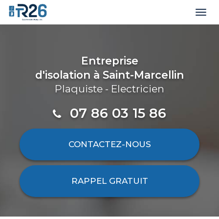
Togg
navi
Aller
au
contenu
Entreprise
principal
d'isolation
à Saint-Marcellin
Plaquiste - Electricien
07 86 03 15 86
CONTACTEZ-
NOUS
RAPPEL GRATUIT