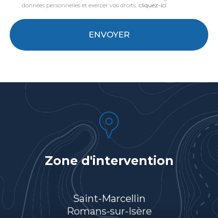
données personnelles et exercer vos droits,
cliquez-ici
.
*
Acceptation
RGPD
ENVOYER
*
Zone d'intervention
Saint-Marcellin
Romans-sur-Isère