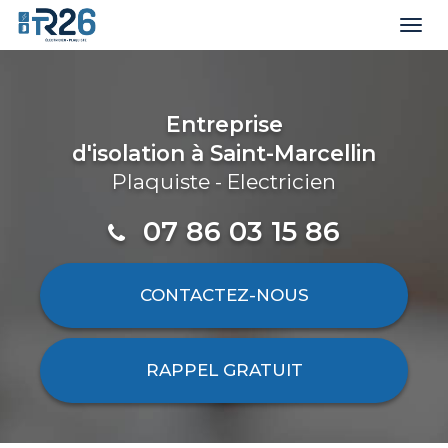
Togg
navi
Aller
au
contenu
Entreprise
principal
d'isolation
à Saint-Marcellin
Plaquiste - Electricien
07 86 03 15 86
CONTACTEZ-
NOUS
RAPPEL GRATUIT