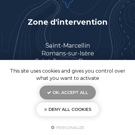
Zone d'intervention
Saint-Marcellin
Romans-sur-Isère
Saint-Jean-en-Royans
Villard-de-Lans
This site uses cookies and gives you control over
Et le secteur…
what you want to activate
OK, ACCEPT ALL
DENY ALL COOKIES
En savoir +
TR26, électricien à Saint-Marcellin
Mentions légales
-
Plan du site
-
Liens utiles
-
Secteur
-
Cookies
TR 26
PERSONALIZE
Création et référencement de site Internet