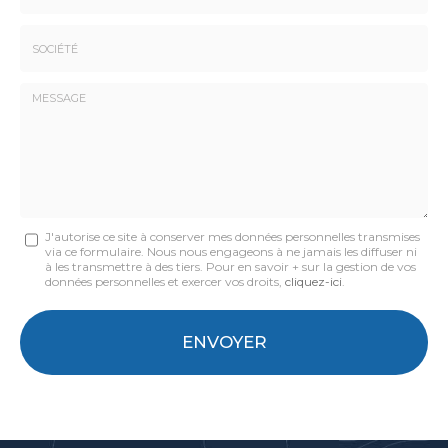
*
*
Tél.
:
*
Société
:
Message
J'autorise ce site à conserver mes données personnelles transmises
via ce formulaire. Nous nous engageons à ne jamais les diffuser ni
:
à les transmettre à des tiers. Pour en savoir + sur la gestion de vos
données personnelles et exercer vos droits,
cliquez-ici
.
*
Acceptation
RGPD
ENVOYER
*