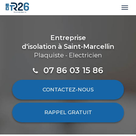
Togg
navi
Aller
au
contenu
Entreprise
principal
d'isolation
à Saint-Marcellin
Plaquiste - Electricien
07 86 03 15 86
CONTACTEZ-
NOUS
RAPPEL GRATUIT