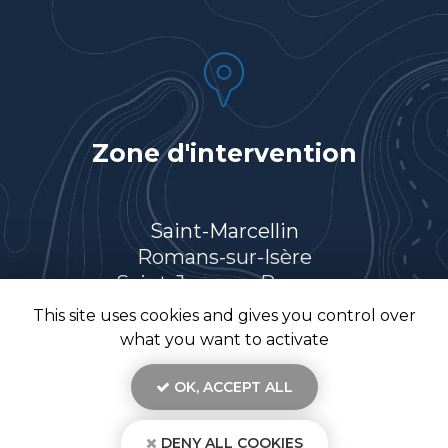
Zone d'intervention
Saint-Marcellin
Romans-sur-Isère
Saint-Jean-en-Royans
Villard-de-Lans
This site uses cookies and gives you control over
Et le secteur…
what you want to activate
OK, ACCEPT ALL
DENY ALL COOKIES