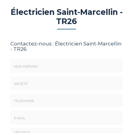
Électricien Saint-Marcellin -
TR26
Contactez-nous :
Électricien Saint-Marcellin
- TR26
Nom
&
Prénom
Société
*
:
Téléphone
E-