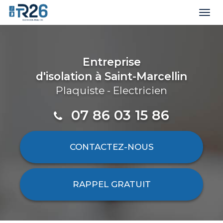
Togg
navi
Aller
au
contenu
Entreprise
principal
d'isolation
à Saint-Marcellin
Plaquiste - Electricien
07 86 03 15 86
CONTACTEZ-
NOUS
RAPPEL GRATUIT