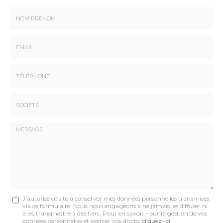
Nom
-
Prénom
Email
:
:
*
*
Tél.
:
*
Société
:
Message
J'autorise ce site à conserver mes données personnelles transmises
via ce formulaire. Nous nous engageons à ne jamais les diffuser ni
:
à les transmettre à des tiers. Pour en savoir + sur la gestion de vos
données personnelles et exercer vos droits,
cliquez-ici
.
*