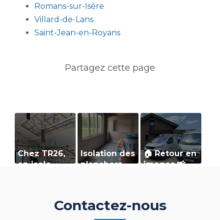
Romans-sur-Isère
Villard-de-Lans
Saint-Jean-en-Royans
Chez TR26,
Isolation des
🏠 Retour en
on isole
planchers
images 📸
dans les
bas : optez
sur notre
règles de
pour le
chantier en
l’art.
polystyrène
cours à
Contactez-nous
expansé !
Saint-Jean-
en-Royans !