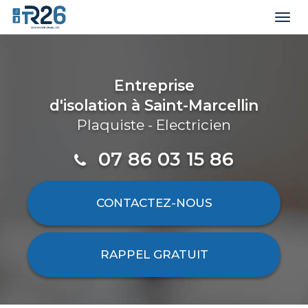
Togg
navi
Aller
au
contenu
Entreprise
principal
d'isolation
à Saint-Marcellin
Plaquiste - Electricien
07 86 03 15 86
CONTACTEZ-
NOUS
RAPPEL GRATUIT