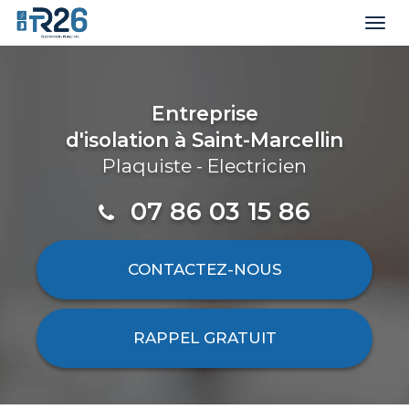
Togg
navi
Aller
au
contenu
Entreprise
principal
d'isolation
à Saint-Marcellin
Plaquiste - Electricien
07 86 03 15 86
CONTACTEZ-
NOUS
RAPPEL GRATUIT