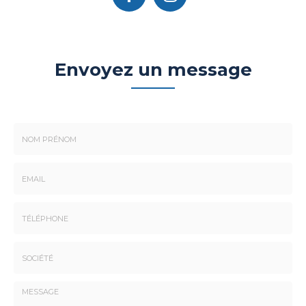
Envoyez un message
Nom
-
Prénom
Email
:
:
*
*
Tél.
:
*
Société
: