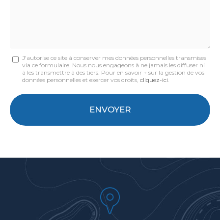
Message
J'autorise ce site à conserver mes données personnelles transmises
via ce formulaire. Nous nous engageons à ne jamais les diffuser ni
:
à les transmettre à des tiers. Pour en savoir + sur la gestion de vos
données personnelles et exercer vos droits,
cliquez-ici
.
*
Acceptation
RGPD
ENVOYER
*