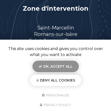
Zone d'intervention
Saint-Marcellin
Romans-sur-Isère
Saint-Jean-en-Royans
Villard-de-Lans
This site uses cookies and gives you control over
Et le secteur…
what you want to activate
OK, ACCEPT ALL
DENY ALL COOKIES
En savoir +
TR26, électricien à Saint-Marcellin
Mentions légales
-
Plan du site
-
Liens utiles
-
Secteur
-
Cookies
TR 26
PERSONALIZE
Création et référencement de site Internet
Demande de Devis
PRIVACY POLICY