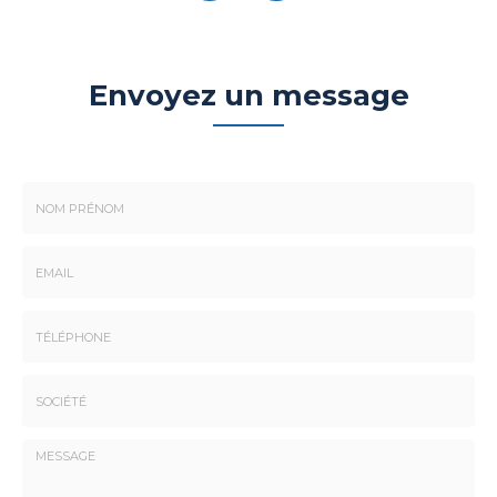
Envoyez un message
Nom
-
Prénom
Email
:
:
*
*
Tél.
:
*
Société
: