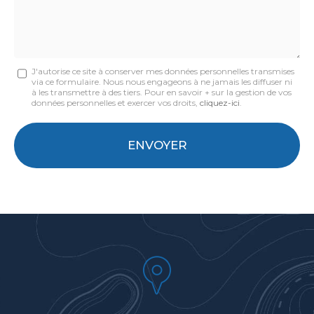
Message
J'autorise ce site à conserver mes données personnelles transmises
via ce formulaire. Nous nous engageons à ne jamais les diffuser ni
:
à les transmettre à des tiers. Pour en savoir + sur la gestion de vos
données personnelles et exercer vos droits,
cliquez-ici
.
*
Acceptation
RGPD
ENVOYER
*