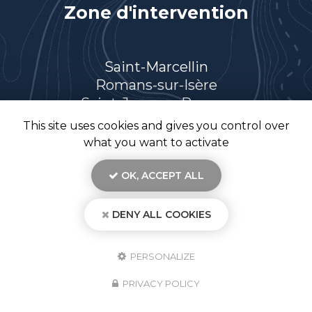
Zone d'intervention
Saint-Marcellin
Romans-sur-Isère
Saint-Jean-en-Royans
Villard-de-Lans
This site uses cookies and gives you control over
Et le secteur…
what you want to activate
OK, ACCEPT ALL
DENY ALL COOKIES
En savoir +
TR26, électricien à Saint-Marcellin
Mentions légales
-
Plan du site
-
Liens utiles
-
Secteur
-
Cookies
TR 26
PERSONALIZE
Création et référencement de site Internet
Demande de Devis
PRIVACY POLICY
Fermer