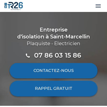
Togg
navi
Aller
au
contenu
Entreprise
principal
d'isolation
à Saint-Marcellin
Plaquiste - Electricien
07 86 03 15 86
CONTACTEZ-
NOUS
RAPPEL GRATUIT