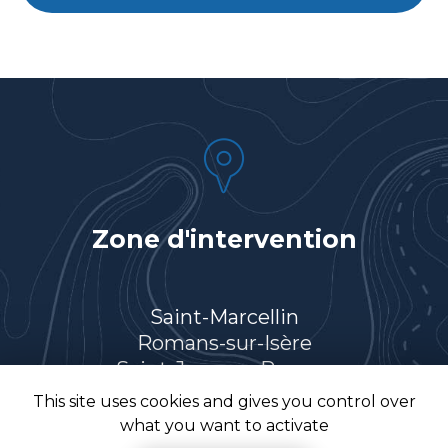
Zone d'intervention
Saint-Marcellin
Romans-sur-Isère
Saint-Jean-en-Royans
Villard-de-Lans
This site uses cookies and gives you control over
Et le secteur…
what you want to activate