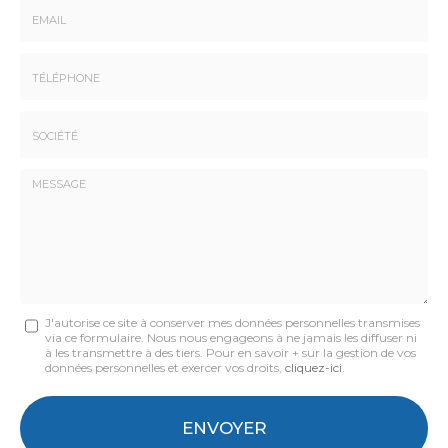
-
Prénom
Email
:
:
*
*
Tél.
:
*
Société
:
Message
J'autorise ce site à conserver mes données personnelles transmises
via ce formulaire. Nous nous engageons à ne jamais les diffuser ni
:
à les transmettre à des tiers. Pour en savoir + sur la gestion de vos
données personnelles et exercer vos droits,
cliquez-ici
.
*
Acceptation
RGPD
ENVOYER
*