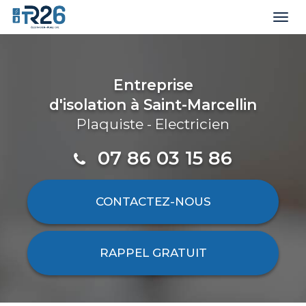
Togg
navi
Aller
au
contenu
Entreprise
principal
d'isolation
à Saint-Marcellin
Plaquiste - Electricien
07 86 03 15 86
CONTACTEZ-
NOUS
RAPPEL GRATUIT