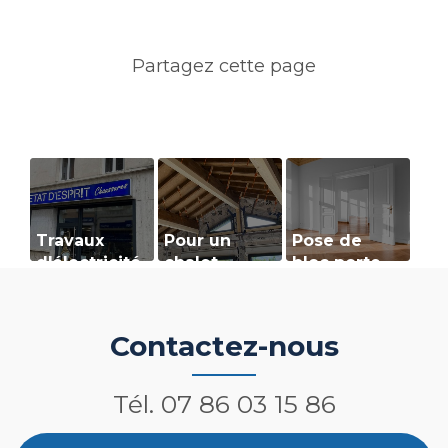
Travaux
Pour un
Pose de
d'électricité
chalet
bloc porte
et
confortable
d'isolation à
et
Saint-Jean-
chaleureux !
Contactez-nous
en-Royans
Tél.
07 86 03 15 86