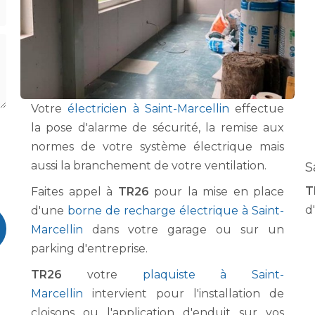
Votre
électricien à Saint-Marcellin
effectue
la pose d'alarme de sécurité, la remise aux
normes de votre système électrique mais
aussi la branchement de votre ventilation.
S
T
Faites appel à
TR26
pour la mise en place
d'
d'une
borne de recharge électrique à Saint-
Marcellin
dans votre garage ou sur un
parking d'entreprise.
TR26
votre
plaquiste à Saint-
Marcellin
intervient pour l'installation de
cloisons ou l'application d'enduit sur vos