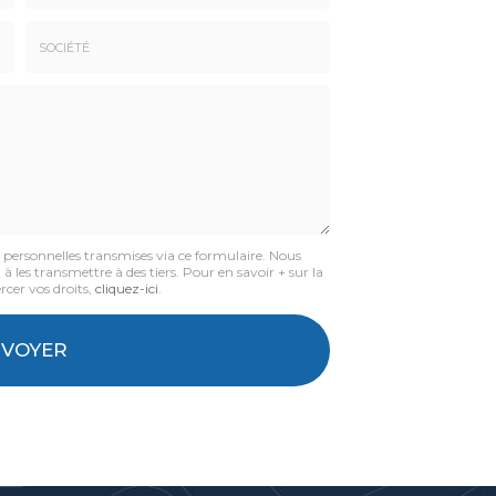
Email
:
*
Société
:
s personnelles transmises via ce formulaire. Nous
à les transmettre à des tiers. Pour en savoir + sur la
rcer vos droits,
cliquez-ici
.
NVOYER