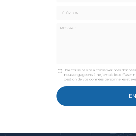
Nom
-
Prénom
Tél.
:
:
*
*
Message
J'autorise ce site à conserver mes donnée
nous engageons à ne jamais les diffuser ni 
:
gestion de vos données personnelles et exe
*
Acceptation
RGPD
E
*