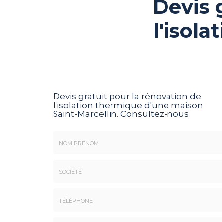
Devis 
l'isol
Devis gratuit pour la rénovation de
l'isolation thermique d'une maison
Saint-Marcellin.
Consultez-nous
Nom
&
Prénom
Société
*
:
Téléphone