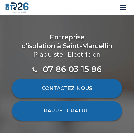
Togg
navi
Aller
au
contenu
Entreprise
principal
d'isolation
à Saint-Marcellin
Plaquiste - Electricien
07 86 03 15 86
CONTACTEZ-
NOUS
RAPPEL GRATUIT