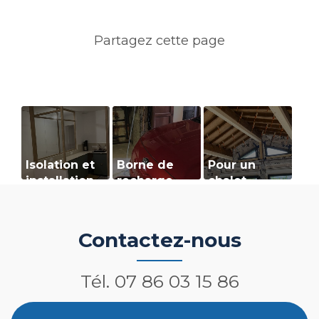
Isolation et
Borne de
Pour un
installation
recharge
chalet
électrique à
électrique
confortable
Saint
et
Marcellin
chaleureux !
Contactez-nous
Tél.
07 86 03 15 86