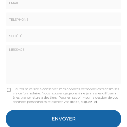
-
Prénom
Email
:
:
*
*
Tél.
:
*
Société
:
Message
J'autorise ce site à conserver mes données personnelles transmises
via ce formulaire. Nous nous engageons à ne jamais les diffuser ni
:
à les transmettre à des tiers. Pour en savoir + sur la gestion de vos
données personnelles et exercer vos droits,
cliquez-ici
.
*
Acceptation
RGPD
ENVOYER
*