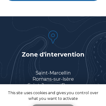
Zone d'intervention
Saint-Marcellin
Romans-sur-Isère
Saint-Jean-en-Royans
Villard-de-Lans
This site uses cookies and gives you control over
Et le secteur…
what you want to activate