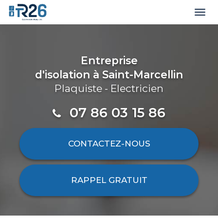
Togg
navi
Aller
au
contenu
Entreprise
principal
d'isolation
à Saint-Marcellin
Plaquiste - Electricien
07 86 03 15 86
CONTACTEZ-
NOUS
RAPPEL GRATUIT