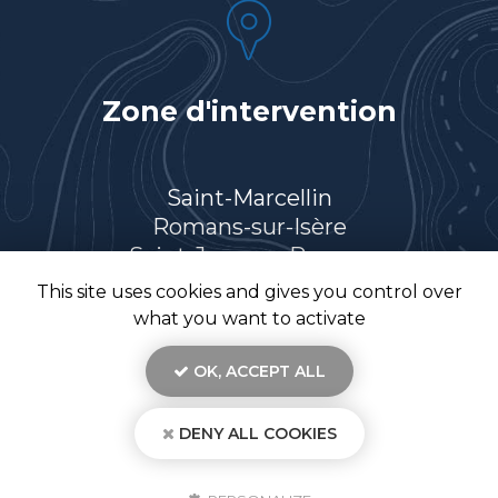
Zone d'intervention
Saint-Marcellin
Romans-sur-Isère
Saint-Jean-en-Royans
Villard-de-Lans
This site uses cookies and gives you control over
Et le secteur…
what you want to activate
OK, ACCEPT ALL
DENY ALL COOKIES
En savoir +
TR26, électricien à Saint-Marcellin
Mentions légales
-
Plan du site
-
Liens utiles
-
Secteur
-
Cookies