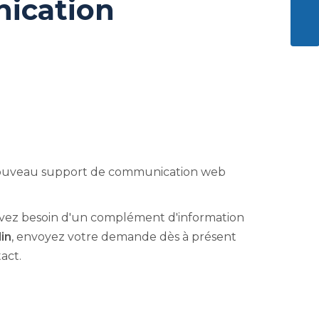
ication
ENVO
ouveau support de communication web
s avez besoin d'un complément d'information
lin
, envoyez votre demande dès à présent
act.