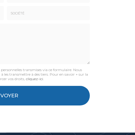
Email
:
*
Société
:
s personnelles transmises via ce formulaire. Nous
à les transmettre à des tiers. Pour en savoir + sur la
rcer vos droits,
cliquez-ici
.
NVOYER