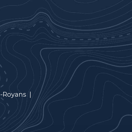
n-Royans
|