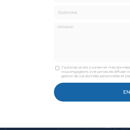
Nom
-
Prénom
Tél.
:
:
*
*
Message
J'autorise ce site à conserver mes donnée
nous engageons à ne jamais les diffuser ni 
:
gestion de vos données personnelles et exe
*
Acceptation
RGPD
E
*