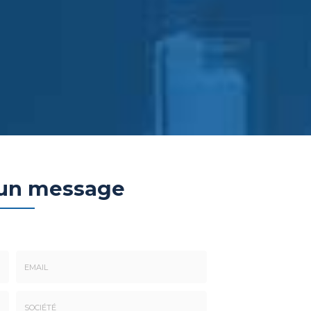
 un message
Email
: