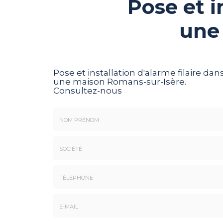
Pose et i
une
Pose et installation d'alarme filaire dan
une maison Romans-sur-Isère.
Consultez-nous
Nom
&
Prénom
Société
*
:
Téléphone