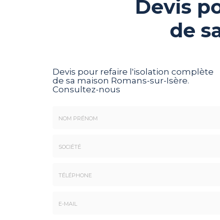
Devis po
de s
Devis pour refaire l'isolation complète
de sa maison Romans-sur-Isère.
Consultez-nous
Nom
&
Prénom
Société
*
:
Téléphone