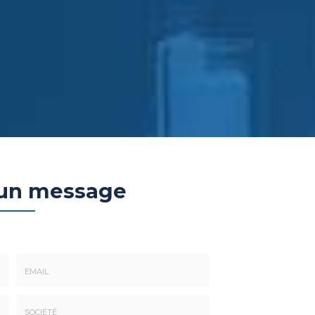
 un message
Email