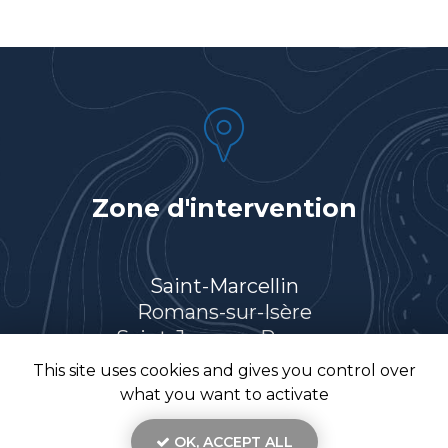
Zone d'intervention
Saint-Marcellin
Romans-sur-Isère
Saint-Jean-en-Royans
Villard-de-Lans
This site uses cookies and gives you control over
Et le secteur…
what you want to activate
OK, ACCEPT ALL