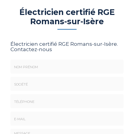
Électricien certifié RGE
Romans-sur-Isère
Électricien certifié RGE Romans-sur-Isère.
Contactez-nous
Nom
&
Prénom
Société
*
:
Téléphone
E-