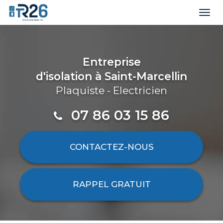
Togg
navi
Aller
au
contenu
Entreprise
principal
d'isolation
à Saint-Marcellin
Plaquiste - Electricien
07 86 03 15 86
CONTACTEZ-
NOUS
RAPPEL GRATUIT