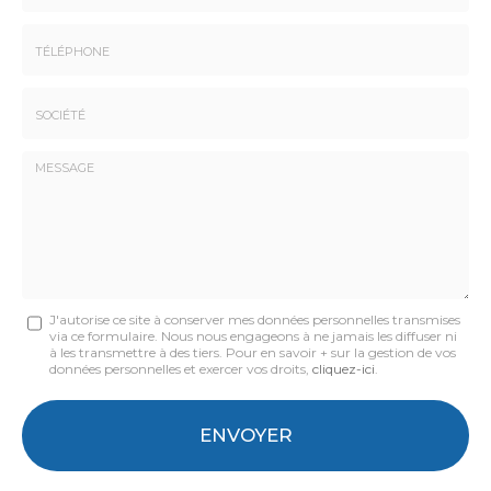
Prénom
Email
:
:
*
*
Tél.
:
*
Société
:
Message
J'autorise ce site à conserver mes données personnelles transmises
via ce formulaire. Nous nous engageons à ne jamais les diffuser ni
:
à les transmettre à des tiers. Pour en savoir + sur la gestion de vos
données personnelles et exercer vos droits,
cliquez-ici
.
*
Acceptation
RGPD
ENVOYER
*