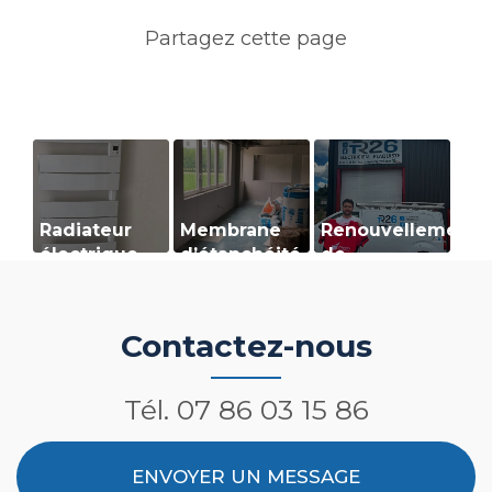
Radiateur
Membrane
Renouvellement
électrique
d’étanchéité
de
: protégez
partenariat
durablement
entre TR6 et
votre
le SCR. 🏉
Contactez-nous
habitation !
Tél.
07 86 03 15 86
ENVOYER UN MESSAGE