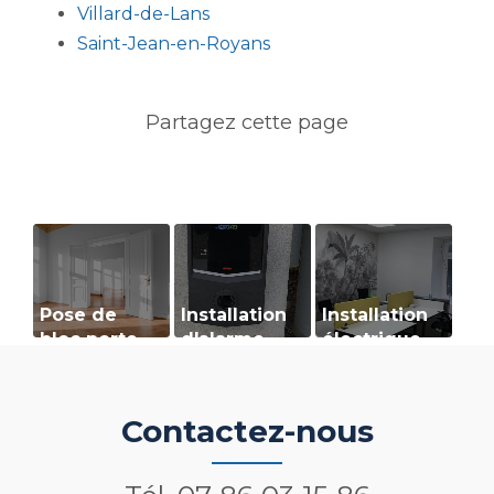
Villard-de-Lans
Saint-Jean-en-Royans
Pose de
Installation
Installation
bloc porte
d'alarme
électrique
dans un
espace
coworking à
Contactez-nous
Saint-
Marcellin