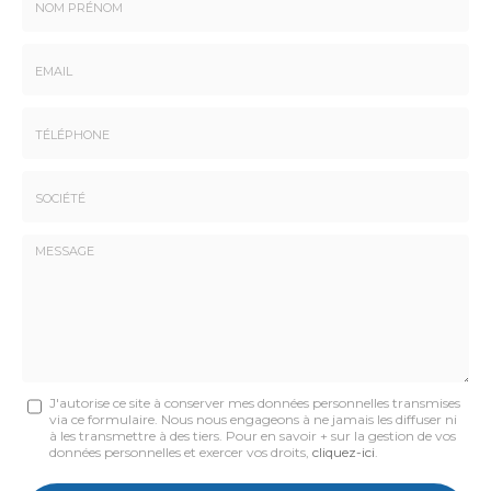
Nom
-
Prénom
Email
:
:
*
*
Tél.
:
*
Société
:
Message
J'autorise ce site à conserver mes données personnelles transmises
via ce formulaire. Nous nous engageons à ne jamais les diffuser ni
:
à les transmettre à des tiers. Pour en savoir + sur la gestion de vos
données personnelles et exercer vos droits,
cliquez-ici
.
*
Acceptation