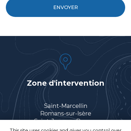
RGPD
ENVOYER
*
Zone d'intervention
Saint-Marcellin
Romans-sur-Isère
Saint-Jean-en-Royans
Villard-de-Lans
This site uses cookies and gives you control over