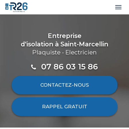
Togg
navi
Aller
au
contenu
Entreprise
principal
d'isolation
à Saint-Marcellin
Plaquiste - Electricien
07 86 03 15 86
CONTACTEZ-
NOUS
RAPPEL GRATUIT